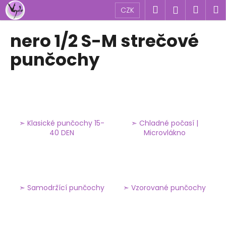
K
Přejít
Hledat
Náku
M
Přihlášen
CZK
na
o
obsah
Zpět
Zpět
košík
š
nero 1/2 S-M strečové
í
C
punčochy
k
o
p
o
t
ř
➣ Klasické punčochy 15-
➣ Chladné počasí |
e
40 DEN
Microvlákno
b
u
j
e
➣ Samodržící punčochy
➣ Vzorované punčochy
t
e
n