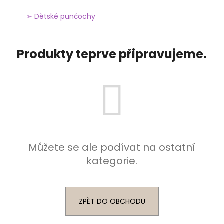
a
➣ Dětské punčochy
j
í
t
Produkty teprve připravujeme.
?
HLEDAT
Můžete se ale podívat na ostatní
D
kategorie.
o
p
o
ZPĚT DO OBCHODU
r
u