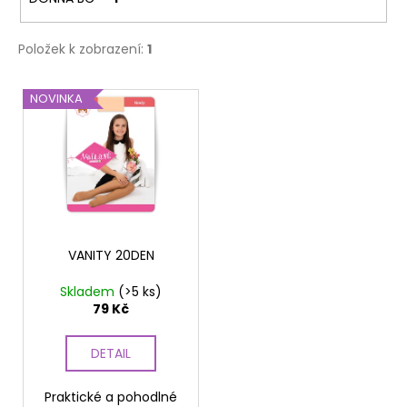
č
u
j
Položek k zobrazení:
1
e
m
V
NOVINKA
e
ý
p
PREMIER
i
SILK
s
LIGHT
NATURAL
p
495
r
Kč
o
VANITY 20DEN
d
Skladem
(>5 ks)
u
79 Kč
k
t
DETAIL
ů
Praktické a pohodlné