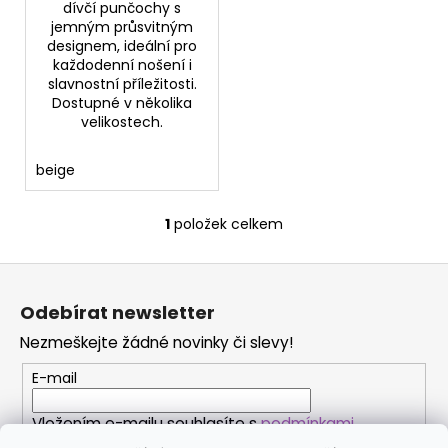
dívčí punčochy s
jemným průsvitným
designem, ideální pro
každodenní nošení i
slavnostní příležitosti.
Dostupné v několika
velikostech.
beige
1
položek celkem
O
v
Z
l
á
á
Odebírat newsletter
d
p
a
Nezmeškejte žádné novinky či slevy!
a
c
t
E-mail
í
í
p
Vložením e-mailu souhlasíte s
podmínkami
r
ochrany osobních údajů