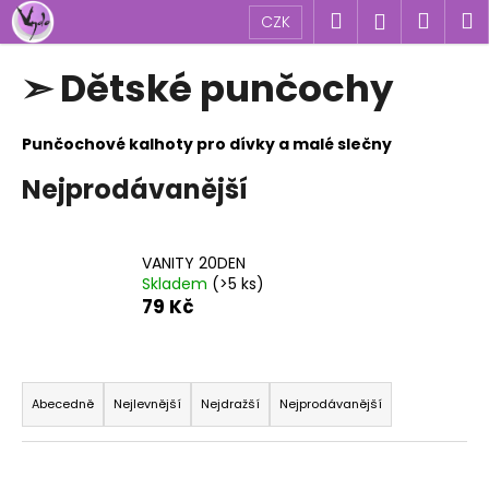
K
Přejít
Hledat
Náku
M
Přihlášen
CZK
na
o
obsah
Zpět
Zpět
košík
š
➣ Dětské punčochy
í
C
k
o
Punčochové kalhoty pro dívky a malé slečny
p
Nejprodávanější
o
t
ř
VANITY 20DEN
e
Skladem
(>5 ks)
79 Kč
b
u
j
Ř
e
a
Abecedně
Nejlevnější
Nejdražší
Nejprodávanější
t
z
e
e
n