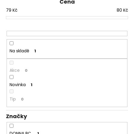
n
Cena
a
í
79
Kč
80
Kč
j
p
í
r
t
o
?
d
u
Na skladě
1
k
t
ů
HLEDAT
Akce
0
Novinka
1
D
Tip
0
o
p
o
Značky
r
u
DONNA BC
1