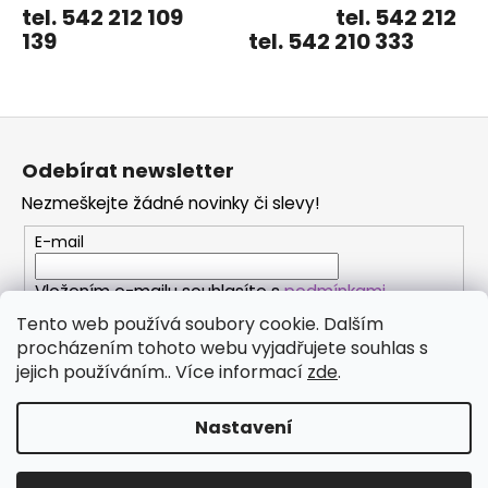
tel. 542 212 109 tel. 542 212
a
139 tel. 542 210 333
j
í
t
Z
?
á
Odebírat newsletter
p
Nezmeškejte žádné novinky či slevy!
a
t
E-mail
HLEDAT
í
Vložením e-mailu souhlasíte s
podmínkami
ochrany osobních údajů
Tento web používá soubory cookie. Dalším
D
procházením tohoto webu vyjadřujete souhlas s
o
PŘIHLÁSIT SE
jejich používáním.. Více informací
zde
.
p
o
Nastavení
r
u
Vytvořil Shoptet