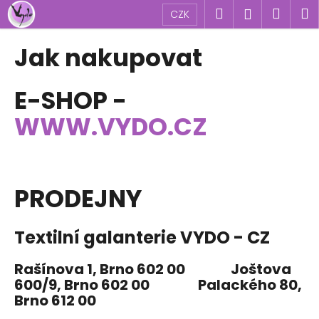
K
Přejít
Hledat
Náku
M
Přihlášen
CZK
na
o
obsah
Zpět
Zpět
košík
š
Jak nakupovat
í
C
k
E-SHOP -
o
p
WWW.VYDO.CZ
o
t
ř
e
PRODEJNY
b
u
Textilní galanterie VYDO - CZ
j
e
Rašínova 1
, Brno 602 00
Joštova
t
600/9
, Brno 602 00
Palackého 80
,
e
Brno 612 00
n