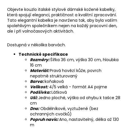
Objevte kouzlo italské stylové dámské kožené kabelky,
která spojují eleganci, praktičnost a kvalitní zpracování.
Tato elegantní kabelka je navržena tak, aby byla vaším
spolehlivým společníkem nejen na každý pracovní den,
ale i při volnočasových aktivitách.
Dostupná v několika barvách.
Technické specifikace
Rozměry:
Šířka 36 cm, výška 30 cm, hloubka
16 cm
Materiál:
Pravá hovězí kůže, povrch
nepatrně strukturovaný
Barva:
koňaková
Velikost:
4/5 velká - formát A4 pojme
Podšívka:
Látková
Uši:
Jedno ploché, výška od ohybu k tašce 28
cm
Dno:
Obdélníkové, vyztužené (bez
ochranných cvočků)
Popruh navíc:
Ano, nastavitelný, délka až 130
m