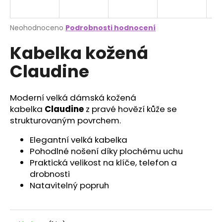
a
j
Průměrné
Neohodnoceno
Podrobnosti hodnocení
í
hodnocení
Kabelka kožená
produktu
t
je
?
Claudine
0,0
z
5
hvězdiček.
Moderní velká dámská kožená
kabelka
Claudine
z pravé hovězí kůže se
HLEDAT
strukturovaným povrchem.
Elegantní velká kabelka
Pohodlné nošení díky plochému uchu
D
Praktická velikost na klíče, telefon a
o
drobnosti
p
Natavitelný popruh
o
r
u