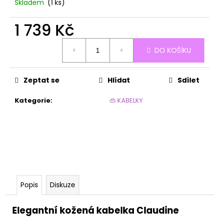
č
Skladem
(1 ks)
u
j
1 739 Kč
e
Měrná
m
DO KOŠÍKU
cena:
e
Zeptat se
Hlídat
Sdílet
KETY
20DEN
Kategorie
:
👜 KABELKY
59
Kč
Popis
Diskuze
Elegantní kožená kabelka Claudine