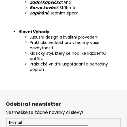
Zadní kapsička:
Ano
Barva kování:
Stříbrná
Zapínání:
Jedním zipem
Hlavní Výhody
Luxusní design a kvalitní provedení
Praktická velikost pro všechny vaše
nezbytnosti
Klasický styl, který se hodí ke každému
outfitu
Praktické vnitřní uspořádání a pohodlný
popruh
Z
á
Odebírat newsletter
p
Nezmeškejte žádné novinky či slevy!
a
t
E-mail