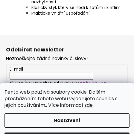
nezbytnosti
Klasický styl, který se hodí k šatům i k riflím
Praktické vnitřní uspořádání
Z
á
Odebírat newsletter
p
Nezmeškejte žádné novinky či slevy!
a
t
E-mail
í
Vložením e-mailu souhlasíte s
podmínkami
ochrany osobních údajů
Tento web používá soubory cookie. Dalším
procházením tohoto webu vyjadřujete souhlas s
PŘIHLÁSIT SE
jejich používáním.. Více informací
zde
.
Nastavení
Vytvořil Shoptet