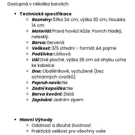
Dostupná v několika barvách.
Technické specifikace
Rozměry:
Šířka 34 cm, výška 30 cm, hloubka
14 cm
Materiál:
Pravá hovězí kůže. Povrch hladký,
nelesklý.
Barva:
červená
Velikost:
3/5 střední - formát A4 pojme
Podšívka:
Látková
Uši:
Dvě ploché. výška 26 cm od ohybu ucha
ke kabelce
Dno:
Obdélníkové, vyztužené (bez
ochranných cvočků)
Popruh navíc:
Ne
Zadní kapsička:
Ne
Barva kování:
Zlatá
Zapínání:
Jedním zipem
Hlavní Výhody
Odolnost a dlouhá životnost
Praktická velikost pro všechny vaše