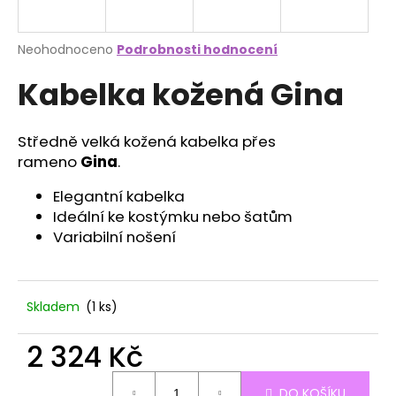
a
j
Průměrné
Neohodnoceno
Podrobnosti hodnocení
í
hodnocení
Kabelka kožená Gina
produktu
t
je
?
0,0
z
Středně velká kožená kabelka přes
5
rameno
Gina
.
hvězdiček.
Elegantní kabelka
HLEDAT
Ideální ke kostýmku nebo šatům
Variabilní nošení
D
o
Skladem
(1 ks)
p
o
2 324 Kč
r
u
Měrná
DO KOŠÍKU
cena: