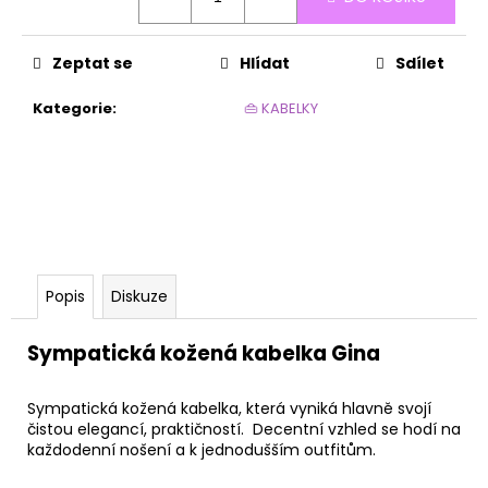
č
u
j
Zeptat se
Hlídat
Sdílet
e
m
Kategorie
:
👜 KABELKY
e
PREMIER
SILK
NATURAL
495
Kč
Popis
Diskuze
Sympatická kožená kabelka Gina
Sympatická kožená kabelka, která vyniká hlavně svojí
čistou elegancí, praktičností. Decentní vzhled se hodí na
každodenní nošení a k jednodušším outfitům.