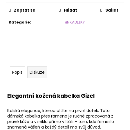
č
u
Zeptat se
Hlídat
Sdílet
j
e
Kategorie
:
👜 KABELKY
m
e
MICRO
POLO
50DEN
VIOLA
99
Popis
Diskuze
Kč
Elegantní kožená kabelka Gizel
Italská elegance, kterou cítíte na první dotek. Tato
dámská kabelka přes rameno je ručně zpracovaná z
pravé kůže a vznikla přímo v Itálii – tam, kde řemeslo
znamená vášeň a každý detail má svůj důvod.