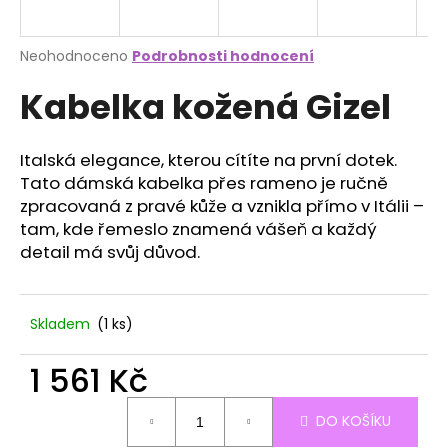
a
j
Průměrné
Neohodnoceno
Podrobnosti hodnocení
í
hodnocení
Kabelka kožená Gizel
produktu
t
je
?
0,0
z
Italská elegance, kterou cítíte na první dotek.
5
Tato dámská kabelka přes rameno je ručně
hvězdiček.
zpracovaná z pravé kůže a vznikla přímo v Itálii –
tam, kde řemeslo znamená vášeň a každý
HLEDAT
detail má svůj důvod.
D
Skladem
(1 ks)
o
p
1 561 Kč
o
r
Měrná
DO KOŠÍKU
cena:
u