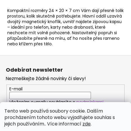
Kompaktní rozměry 24 × 20 × 7 cm Vám dají přesně tolik
prostoru, kolik skutečně potřebujete. Hlavní oddíl uzavírá
dvojitý magnetický knoflík, uvnitř najdete zipovou kapsu
– ideální pro telefon, karty nebo drobnosti, které
nechcete mít volně pohozené. Nastavitelný popruh si
přizpůsobíte přesně na míru, ať ho nosíte přes rameno
nebo křížem přes tělo.
Z
á
Odebírat newsletter
p
Nezmeškejte žádné novinky či slevy!
a
t
E-mail
í
Vložením e-mailu souhlasíte s
podmínkami
ochrany osobních údajů
Tento web používá soubory cookie. Dalším
procházením tohoto webu vyjadřujete souhlas s
PŘIHLÁSIT SE
jejich používáním.. Více informací
zde
.