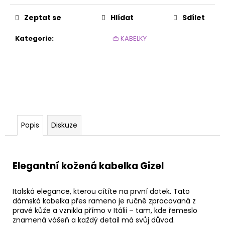
č
u
Zeptat se
Hlídat
Sdílet
j
e
Kategorie
:
👜 KABELKY
m
e
JEWEL
JEWEL
288
Kč
Popis
Diskuze
Elegantní kožená kabelka Gizel
Italská elegance, kterou cítíte na první dotek. Tato
dámská kabelka přes rameno je ručně zpracovaná z
pravé kůže a vznikla přímo v Itálii – tam, kde řemeslo
znamená vášeň a každý detail má svůj důvod.