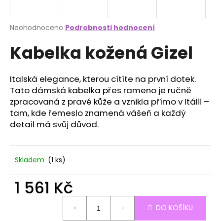
a
j
Průměrné
Neohodnoceno
Podrobnosti hodnocení
í
hodnocení
Kabelka kožená Gizel
produktu
t
je
?
0,0
z
Italská elegance, kterou cítíte na první dotek.
5
Tato dámská kabelka přes rameno je ručně
hvězdiček.
zpracovaná z pravé kůže a vznikla přímo v Itálii –
tam, kde řemeslo znamená vášeň a každý
HLEDAT
detail má svůj důvod.
D
Skladem
(1 ks)
o
p
1 561 Kč
o
r
Měrná
DO KOŠÍKU
cena:
u