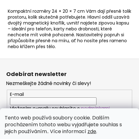
Kompaktní rozměry 24 × 20 × 7 cm Vám dají přesně tolik
prostoru, kolik skutečně potřebujete. Hlavní oddíl uzavírá
dvojitý magnetický knoflík, uvnitř najdete zipovou kapsu
– ideální pro telefon, karty nebo drobnosti, které
nechcete mít volně pohozené. Nastavitelný popruh si
přizpůsobíte přesně na míru, ať ho nosíte přes rameno
nebo křížem přes tělo.
Z
á
Odebírat newsletter
p
Nezmeškejte žádné novinky či slevy!
a
t
E-mail
í
Vložením e-mailu souhlasíte s
podmínkami
ochrany osobních údajů
Tento web používá soubory cookie. Dalším
procházením tohoto webu vyjadřujete souhlas s
PŘIHLÁSIT SE
jejich používáním.. Více informací
zde
.