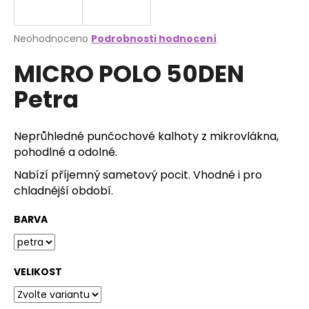
a
j
Průměrné
Neohodnoceno
Podrobnosti hodnocení
í
hodnocení
MICRO POLO 50DEN
produktu
t
je
?
Petra
0,0
z
5
hvězdiček.
Neprůhledné punčochové kalhoty z mikrovlákna,
pohodlné a odolné.
HLEDAT
Nabízí příjemný sametový pocit. Vhodné i pro
chladnější období.
D
BARVA
o
p
o
VELIKOST
r
u